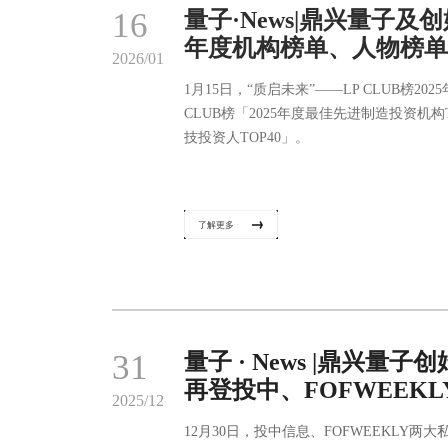
16
量子·News|鼎兴量子及创
年度机构榜单、人物榜单
2026/01
1月15日，“质启未来”——LP CLUB榜
CLUB榜「2025年度最佳先进制造投资机构
技投资人TOP40」。
了解更多
31
量子 · News |鼎兴
再登投中、FOFWEEK
2025/12
12月30日，投中信息、FOFWEEKLY两