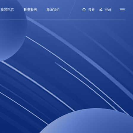
新闻动态
投资案例
联系我们
搜索
登录
量子·News
终端产品
联系信息
量子回顾
前沿材料
商业计划书
量子伙伴
核心器部件
招贤纳士
量子 Family·Monthly
关键设备